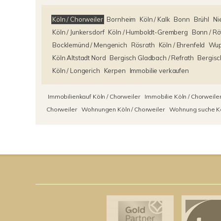
Köln / Chorweiler
Bornheim
Köln / Kalk
Bonn
Brühl
Ni
Köln / Junkersdorf
Köln / Humboldt-Gremberg
Bonn / Rö
Bocklemünd / Mengenich
Rösrath
Köln / Ehrenfeld
Wup
Köln Altstadt Nord
Bergisch Gladbach / Refrath
Bergisc
Köln / Longerich
Kerpen
Immobilie verkaufen
Immobilienkauf Köln / Chorweiler
Immobilie Köln / Chorweile
Chorweiler
Wohnungen Köln / Chorweiler
Wohnung suche Köl