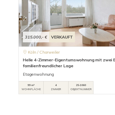
315.000,- €
VERKAUFT
Köln / Chorweiler
Helle 4-Zimmer-Eigentumswohnung mit zwei B
familienfreundlicher Lage
Etagenwohnung
99 m²
4
25-1060
WOHNFLÄCHE
ZIMMER
OBJEKTNUMMER