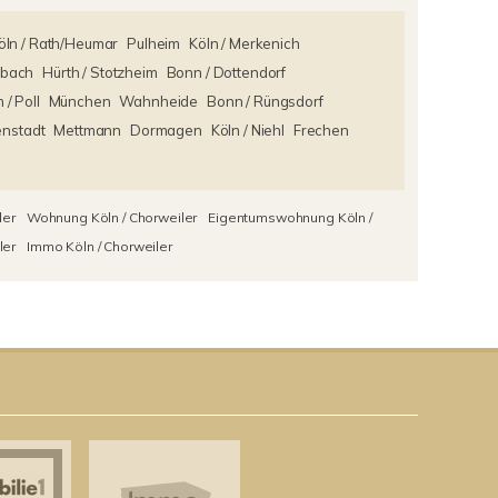
öln / Rath/Heumar
Pulheim
Köln / Merkenich
rbach
Hürth / Stotzheim
Bonn / Dottendorf
 / Poll
München
Wahnheide
Bonn / Rüngsdorf
enstadt
Mettmann
Dormagen
Köln / Niehl
Frechen
ler
Wohnung Köln / Chorweiler
Eigentumswohnung Köln /
ler
Immo Köln / Chorweiler