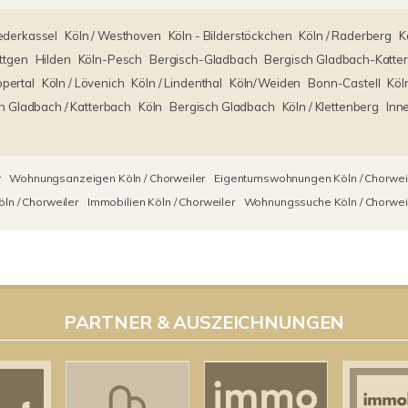
ederkassel
Köln / Westhoven
Köln - Bilderstöckchen
Köln / Raderberg
K
ttgen
Hilden
Köln-Pesch
Bergisch-Gladbach
Bergisch Gladbach-Katte
pertal
Köln / Lövenich
Köln / Lindenthal
Köln/Weiden
Bonn-Castell
Köln
h Gladbach / Katterbach
Köln
Bergisch Gladbach
Köln / Klettenberg
Inn
r
Wohnungsanzeigen Köln / Chorweiler
Eigentumswohnungen Köln / Chorwei
n / Chorweiler
Immobilien Köln / Chorweiler
Wohnungssuche Köln / Chorwei
PARTNER & AUSZEICHNUNGEN