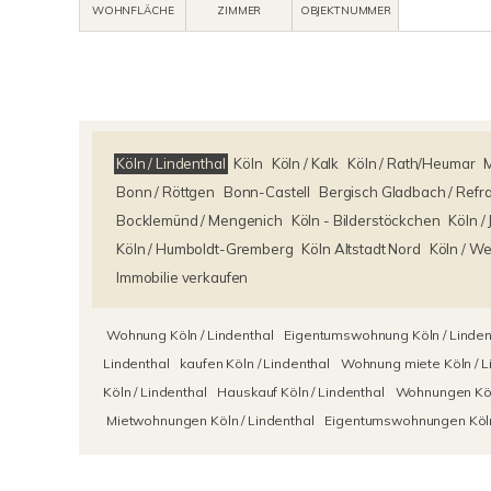
WOHNFLÄCHE
ZIMMER
OBJEKTNUMMER
Köln / Lindenthal
Köln
Köln / Kalk
Köln / Rath/Heumar
Bonn / Röttgen
Bonn-Castell
Bergisch Gladbach / Refr
Bocklemünd / Mengenich
Köln - Bilderstöckchen
Köln /
Köln / Humboldt-Gremberg
Köln Altstadt Nord
Köln / W
Immobilie verkaufen
Wohnung Köln / Lindenthal
Eigentumswohnung Köln / Linden
Lindenthal
kaufen Köln / Lindenthal
Wohnung miete Köln / L
Köln / Lindenthal
Hauskauf Köln / Lindenthal
Wohnungen Köln
Mietwohnungen Köln / Lindenthal
Eigentumswohnungen Köln 