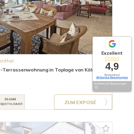
Exzellent
denthal
4,9
-Terrassenwohnung in Toplage von Köln-
Basierend auf
44 Google-Bewertungen
Echtheit von Bewertungen
25-1043
ZUM EXPOSÉ
BJEKTNUMMER