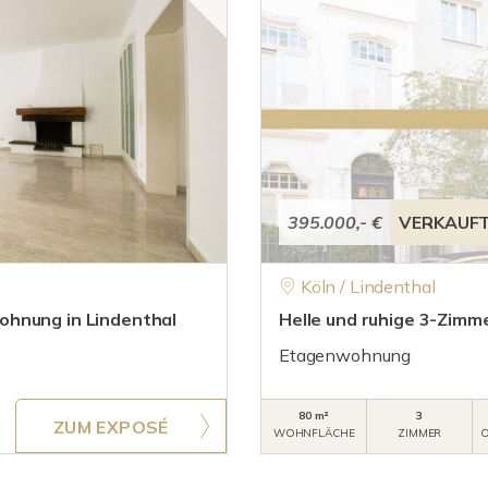
395.000,- €
VERKAUF
Köln / Lindenthal
ohnung in Lindenthal
Helle und ruhige 3-Zim
Etagenwohnung
80 m²
3
ZUM EXPOSÉ
WOHNFLÄCHE
ZIMMER
O