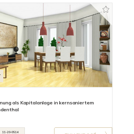
T
ung als Kapitalanlage in kernsaniertem
ndenthal
11-20-0514