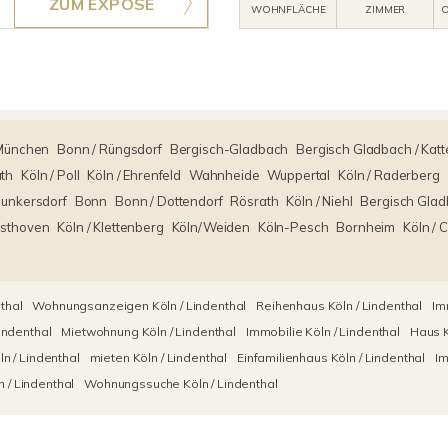
ZUM EXPOSÉ
WOHNFLÄCHE
ZIMMER
O
München
Bonn / Rüngsdorf
Bergisch-Gladbach
Bergisch Gladbach / Kat
ath
Köln / Poll
Köln / Ehrenfeld
Wahnheide
Wuppertal
Köln / Raderberg
 Junkersdorf
Bonn
Bonn / Dottendorf
Rösrath
Köln / Niehl
Bergisch Glad
esthoven
Köln / Klettenberg
Köln/Weiden
Köln-Pesch
Bornheim
Köln / 
thal
Wohnungsanzeigen Köln / Lindenthal
Reihenhaus Köln / Lindenthal
Im
indenthal
Mietwohnung Köln / Lindenthal
Immobilie Köln / Lindenthal
Haus K
 / Lindenthal
mieten Köln / Lindenthal
Einfamilienhaus Köln / Lindenthal
Im
/ Lindenthal
Wohnungssuche Köln / Lindenthal