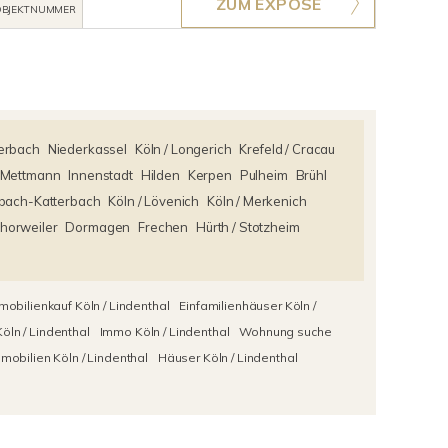
ZUM EXPOSÉ
BJEKTNUMMER
terbach
Niederkassel
Köln / Longerich
Krefeld / Cracau
Mettmann
Innenstadt
Hilden
Kerpen
Pulheim
Brühl
bach-Katterbach
Köln / Lövenich
Köln / Merkenich
Chorweiler
Dormagen
Frechen
Hürth / Stotzheim
mobilienkauf Köln / Lindenthal
Einfamilienhäuser Köln /
öln / Lindenthal
Immo Köln / Lindenthal
Wohnung suche
mobilien Köln / Lindenthal
Häuser Köln / Lindenthal