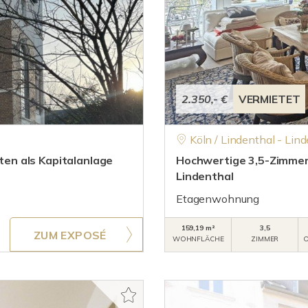
2.350,- €
VERMIETET
Köln / Lindenthal - Lin
en als Kapitalanlage
Hochwertige 3,5-Zimmer
Lindenthal
Etagenwohnung
159,19 m²
3,5
ZUM EXPOSÉ
WOHNFLÄCHE
ZIMMER
O