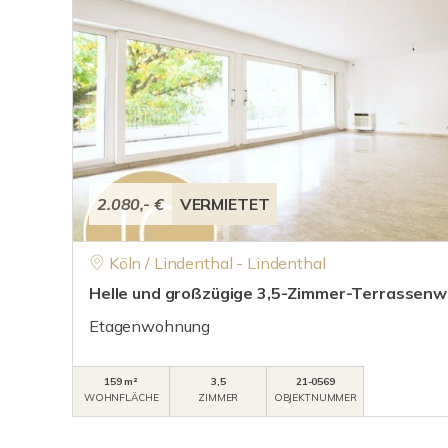
2.080,- €
VERMIETET
Köln / Lindenthal - Lindenthal
Helle und großzügige 3,5-Zimmer-Terrassenw
Etagenwohnung
159 m²
3,5
21-0569
WOHNFLÄCHE
ZIMMER
OBJEKTNUMMER