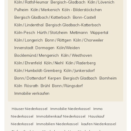
Köln / Rath/Heumar
Bergisch-Gladbach
Köln / Lövenich
Pulheim
Köln / Merkenich
Köln - Bilderstöckchen
Bergisch Gladbach / Katterbach
Bonn-Castell
Köln / Lindenthal
Bergisch Gladbach-Katterbach
Köln-Pesch
Hürth / Stotzheim
Mettmann
Wuppertal
Köln / Longerich
Bonn / Röttgen
Köln / Chorweiler
Innenstadt
Dormagen
Köln/Weiden
Bocklemünd / Mengenich
Köln / Westhoven
Köln / Ehrenfeld
Köln / Niehl
Köln / Raderberg
Köln / Humboldt-Gremberg
Köln / Junkersdorf
Bonn / Dottendorf
Kerpen
Bergisch Gladbach
Bornheim
Köln
Rösrath
Brühl
Bonn / Rüngsdorf
Immobilie verkaufen
Häuser Niederkassel
Immobilie Niederkassel
Immo
Niederkassel
Immobilienkauf Niederkassel
Hauskauf
Niederkassel
Immobilien Niederkassel
kaufen Niederkassel