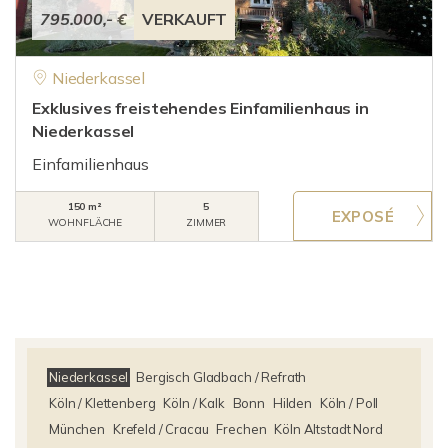
795.000,- €
VERKAUFT
Niederkassel
Exklusives freistehendes Einfamilienhaus in
Niederkassel
Einfamilienhaus
150 m²
5
WOHNFLÄCHE
ZIMMER
Niederkassel
Bergisch Gladbach / Refrath
Köln / Klettenberg
Köln / Kalk
Bonn
Hilden
Köln / Poll
München
Krefeld / Cracau
Frechen
Köln Altstadt Nord