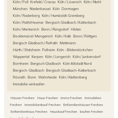
Köln / Poll
Krefeld / Cracau
Köln / Lövenich
Köln / Niehl
München
Niederkassel
Köln
Dormagen
Köln / Raderberg
Köln / Humboldt-Gremberg
Köln / Rath/Heumar
Bergisch Gladbach / Katterbach
Köln / Merkenich
Bonn / Rüngsdorf
Hilden
Bocklemünd / Mengenich
Köln / Kalk
Bonn / Röttgen
Bergisch Gladbach / Refrath
Mettmann
Hürth / Stotzheim
Pulheim
Köln - Bilderstöckchen
Wuppertal
Kerpen
Köln / Longerich
Köln / Junkersdorf
Bornheim
Bergisch Gladbach
Köln Altstadt Nord
Bergisch-Gladbach
Bergisch Gladbach-Katterbach
Rösrath
Bonn
Wahnheide
Köln / Klettenberg
Immobilie verkaufen
Häuser Frechen
Haus Frechen
Immo Frechen
Immobilien
Frechen
Immobilienkauf Frechen
Einfamilienhäuser Frechen
Einfamilienhaus Frechen
Hauskauf Frechen
kaufen Frechen