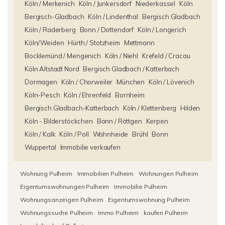
Köln / Merkenich
Köln / Junkersdorf
Niederkassel
Köln
Bergisch-Gladbach
Köln / Lindenthal
Bergisch Gladbach
Köln / Raderberg
Bonn / Dottendorf
Köln / Longerich
Köln/Weiden
Hürth / Stotzheim
Mettmann
Bocklemünd / Mengenich
Köln / Niehl
Krefeld / Cracau
Köln Altstadt Nord
Bergisch Gladbach / Katterbach
Dormagen
Köln / Chorweiler
München
Köln / Lövenich
Köln-Pesch
Köln / Ehrenfeld
Bornheim
Bergisch Gladbach-Katterbach
Köln / Klettenberg
Hilden
Köln - Bilderstöckchen
Bonn / Röttgen
Kerpen
Köln / Kalk
Köln / Poll
Wahnheide
Brühl
Bonn
Wuppertal
Immobilie verkaufen
Wohnung Pulheim
Immobilien Pulheim
Wohnungen Pulheim
Eigentumswohnungen Pulheim
Immobilie Pulheim
Wohnungsanzeigen Pulheim
Eigentumswohnung Pulheim
Wohnungssuche Pulheim
Immo Pulheim
kaufen Pulheim