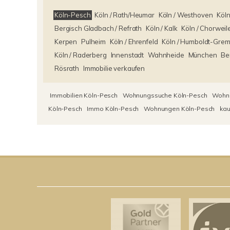
Köln-Pesch
Köln / Rath/Heumar
Köln / Westhoven
Köln
Bergisch Gladbach / Refrath
Köln / Kalk
Köln / Chorweil
Kerpen
Pulheim
Köln / Ehrenfeld
Köln / Humboldt-Gre
Köln / Raderberg
Innenstadt
Wahnheide
München
Be
Rösrath
Immobilie verkaufen
Immobilien Köln-Pesch
Wohnungssuche Köln-Pesch
Wohnu
Köln-Pesch
Immo Köln-Pesch
Wohnungen Köln-Pesch
kau