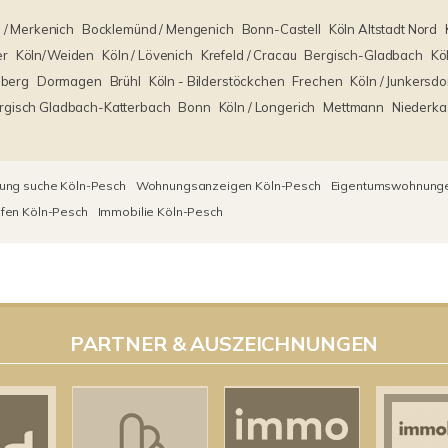
 / Merkenich
Bocklemünd / Mengenich
Bonn-Castell
Köln Altstadt Nord
er
Köln/Weiden
Köln / Lövenich
Krefeld / Cracau
Bergisch-Gladbach
Kö
mberg
Dormagen
Brühl
Köln - Bilderstöckchen
Frechen
Köln / Junkersdo
rgisch Gladbach-Katterbach
Bonn
Köln / Longerich
Mettmann
Niederka
ng suche Köln-Pesch
Wohnungsanzeigen Köln-Pesch
Eigentumswohnunge
fen Köln-Pesch
Immobilie Köln-Pesch
PARTNER & AUSZEICHNUNGEN