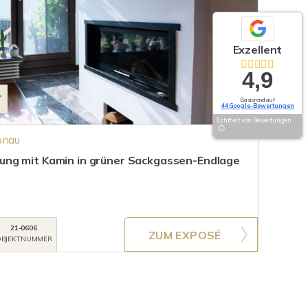
Exzellent
4,9
T
Basierend auf
44 Google-Bewertungen
Echtheit von Bewertungen
onau
ng mit Kamin in grüner Sackgassen-Endlage
21-0606
ZUM EXPOSÉ
BJEKTNUMMER