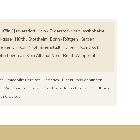
Köln / Junkersdorf
Köln - Bilderstöckchen
Wahnheide
rkassel
Hürth / Stotzheim
Bonn / Röttgen
Kerpen
Merkenich
Köln / Poll
Innenstadt
Pulheim
Köln / Kalk
ln / Lövenich
Köln Altstadt Nord
Brühl
Wuppertal
ch
Immobilie Bergisch Gladbach
Eigentumswohnungen
h
Wohnungen Bergisch Gladbach
Immo Bergisch Gladbach
sch Gladbach