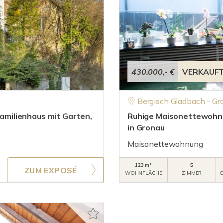
430.000,- €
VERKAUF
Bergisch Gladbach - Gr
familienhaus mit Garten,
Ruhige Maisonettewohnu
in Gronau
Maisonettewohnung
123 m²
5
ZUM EXPOSÉ
WOHNFLÄCHE
ZIMMER
O