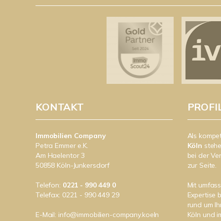
KONTAKT
PROFI
Immobilien Company
Als kompe
Petra Emmer e.K.
Köln
stehe
Am Haelentor 3
bei der Ve
50858 Köln-Junkersdorf
zur Seite.
Telefon:
0221 - 990 449 0
Mit umfas
Telefax: 0221 - 990 449 29
Expertise 
rund um Ih
E-Mail:
info@immobilien-company.koeln
Köln und 