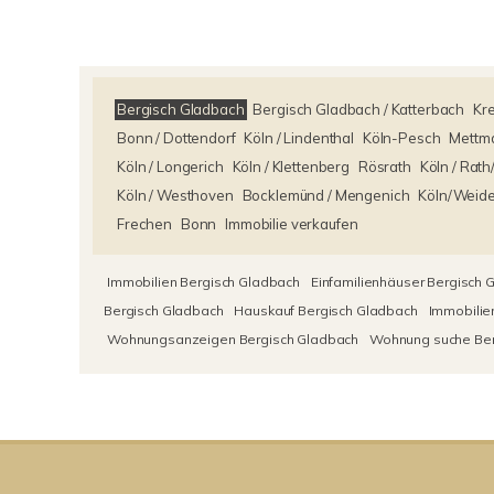
Bergisch Gladbach
Bergisch Gladbach / Katterbach
Kre
Bonn / Dottendorf
Köln / Lindenthal
Köln-Pesch
Mettm
Köln / Longerich
Köln / Klettenberg
Rösrath
Köln / Rat
Köln / Westhoven
Bocklemünd / Mengenich
Köln/Weid
Frechen
Bonn
Immobilie verkaufen
Immobilien Bergisch Gladbach
Einfamilienhäuser Bergisch 
Bergisch Gladbach
Hauskauf Bergisch Gladbach
Immobilie
Wohnungsanzeigen Bergisch Gladbach
Wohnung suche Ber