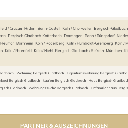
feld / Cracau
Hilden
Bonn-Castell
Köln / Chorweiler
Bergisch-Gladbach
ann
Bergisch Gladbach-Katterbach
Dormagen
Bonn / Rüngsdorf
Niede
h/Heumar
Bornheim
Köln / Raderberg
Köln / Humboldt-Gremberg
Köln / 
en
Köln / Ehrenfeld
Köln / Niehl
Bergisch Gladbach / Refrath
München
Kö
Gladbach
Wohnung Bergisch Gladbach
Eigentumswohnung Bergisch Gladba
nkauf Bergisch Gladbach
kaufen Bergisch Gladbach
Haus Bergisch Gladbac
gisch Gladbach
Wohnungssuche Bergisch Gladbach
Einfamilienhaus Bergi
PARTNER & AUSZEICHNUNGEN