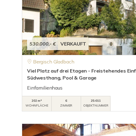
530.000,- €
VERKAUFT
Bergisch Gladbach
Viel Platz auf drei Etagen - Freistehendes Ein
Südwesthang, Pool & Garage
Einfamilienhaus
202 m²
6
25-011
WOHNFLÄCHE
ZIMMER
OBJEKTNUMMER