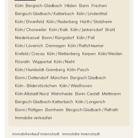
Köln
Bergisch-Gladbach
Hilden
Bonn
Frechen
Bergisch Gladbach / Katterbach
Köln / Lindenthal
Köln / Ehrenfeld
Köln / Raderberg
Hürth / Stotzheim
Köln / Chorweiler
Köln / Kalk
Köln / Junkersdorf
Brühl
Niederkassel
Bonn / Rüngsdorf
Köln / Poll
Köln / Lövenich
Dormagen
Köln / Rath/Heumar
Krefeld / Cracau
Köln / Klettenberg
Kerpen
Köln/Weiden
Rösrath
Wuppertal
Köln / Niehl
Köln / Humboldt-Gremberg
Köln-Pesch
Bonn / Dottendorf
München
Bergisch Gladbach
Köln - Bilderstöckchen
Köln / Westhoven
Köln Altstadt Nord
Wahnheide
Bonn-Castell
Mettmann
Bergisch Gladbach-Katterbach
Köln / Longerich
Bonn / Röttgen
Bornheim
Bergisch Gladbach / Refrath
Immobilie verkaufen
Immobilienkauf Innenstadt
Immobilie Innenstadt