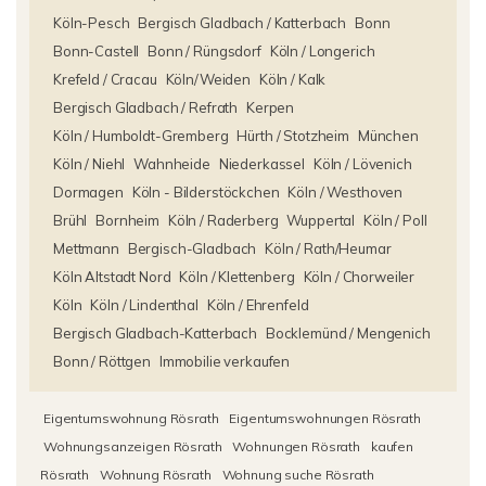
Köln-Pesch
Bergisch Gladbach / Katterbach
Bonn
Bonn-Castell
Bonn / Rüngsdorf
Köln / Longerich
Krefeld / Cracau
Köln/Weiden
Köln / Kalk
Bergisch Gladbach / Refrath
Kerpen
Köln / Humboldt-Gremberg
Hürth / Stotzheim
München
Köln / Niehl
Wahnheide
Niederkassel
Köln / Lövenich
Dormagen
Köln - Bilderstöckchen
Köln / Westhoven
Brühl
Bornheim
Köln / Raderberg
Wuppertal
Köln / Poll
Mettmann
Bergisch-Gladbach
Köln / Rath/Heumar
Köln Altstadt Nord
Köln / Klettenberg
Köln / Chorweiler
Köln
Köln / Lindenthal
Köln / Ehrenfeld
Bergisch Gladbach-Katterbach
Bocklemünd / Mengenich
Bonn / Röttgen
Immobilie verkaufen
Eigentumswohnung Rösrath
Eigentumswohnungen Rösrath
Wohnungsanzeigen Rösrath
Wohnungen Rösrath
kaufen
Rösrath
Wohnung Rösrath
Wohnung suche Rösrath