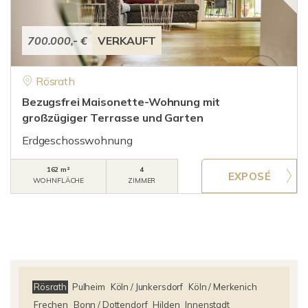
700.000,- €
VERKAUFT
Rösrath
Bezugsfrei Maisonette-Wohnung mit
großzügiger Terrasse und Garten
Erdgeschosswohnung
162 m²
4
WOHNFLÄCHE
ZIMMER
Rösrath
Pulheim
Köln / Junkersdorf
Köln / Merkenich
Frechen
Bonn / Dottendorf
Hilden
Innenstadt