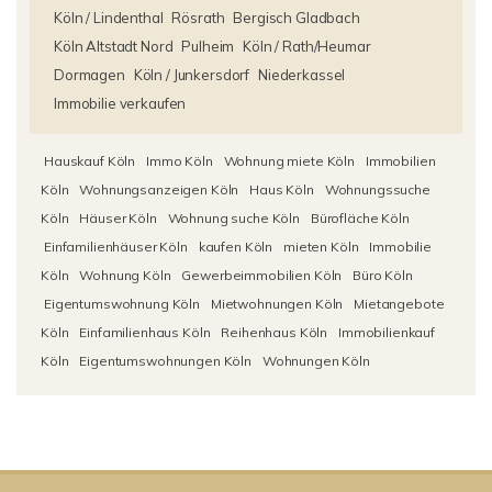
Köln / Lindenthal
Rösrath
Bergisch Gladbach
Köln Altstadt Nord
Pulheim
Köln / Rath/Heumar
Dormagen
Köln / Junkersdorf
Niederkassel
Immobilie verkaufen
Hauskauf Köln
Immo Köln
Wohnung miete Köln
Immobilien
Köln
Wohnungsanzeigen Köln
Haus Köln
Wohnungssuche
Köln
Häuser Köln
Wohnung suche Köln
Bürofläche Köln
Einfamilienhäuser Köln
kaufen Köln
mieten Köln
Immobilie
Köln
Wohnung Köln
Gewerbeimmobilien Köln
Büro Köln
Eigentumswohnung Köln
Mietwohnungen Köln
Mietangebote
Köln
Einfamilienhaus Köln
Reihenhaus Köln
Immobilienkauf
Köln
Eigentumswohnungen Köln
Wohnungen Köln