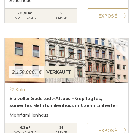
Stadthaus
235,91 m²
6
WOHNFLÄCHE
ZIMMER
2.150.000,- €
VERKAUFT
Köln
Stilvoller Südstadt-Altbau - Gepflegtes,
saniertes Mehrfamilienhaus mit zehn Einheiten
Mehrfamilienhaus
613 m²
24
WOHNFLÄCHE
ZIMMER