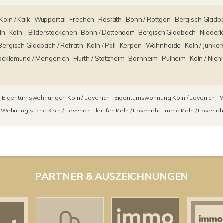
Köln / Kalk
Wuppertal
Frechen
Rösrath
Bonn / Röttgen
Bergisch Gladba
ln
Köln - Bilderstöckchen
Bonn / Dottendorf
Bergisch Gladbach
Niederk
Bergisch Gladbach / Refrath
Köln / Poll
Kerpen
Wahnheide
Köln / Junker
ocklemünd / Mengenich
Hürth / Stotzheim
Bornheim
Pulheim
Köln / Niehl
Eigentumswohnungen Köln / Lövenich
Eigentumswohnung Köln / Lövenich
W
Wohnung suche Köln / Lövenich
kaufen Köln / Lövenich
Immo Köln / Lövenic
PARTNER & AUSZEICHNUNGEN