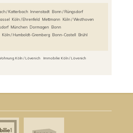
ch / Katterbach
Innenstadt
Bonn / Rüngsdorf
assel
Köln / Ehrenfeld
Mettmann
Köln / Westhoven
sdorf
München
Dormagen
Bonn
Köln / Humboldt-Gremberg
Bonn-Castell
Brühl
ohnung Köln / Lövenich
Immobilie Köln / Lövenich
h