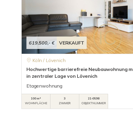
619.500,- €
VERKAUFT
Köln / Lövenich
Hochwertige barrierefreie Neubauwohnung mi
in zentraler Lage von Lövenich
Etagenwohnung
100 m²
3
21-0598
WOHNFLÄCHE
ZIMMER
OBJEKTNUMMER