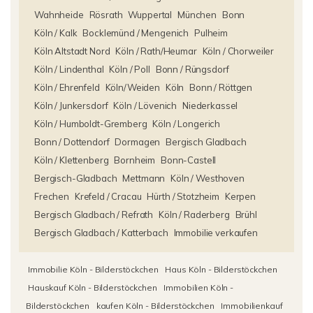
Wahnheide
Rösrath
Wuppertal
München
Bonn
Köln / Kalk
Bocklemünd / Mengenich
Pulheim
Köln Altstadt Nord
Köln / Rath/Heumar
Köln / Chorweiler
Köln / Lindenthal
Köln / Poll
Bonn / Rüngsdorf
Köln / Ehrenfeld
Köln/Weiden
Köln
Bonn / Röttgen
Köln / Junkersdorf
Köln / Lövenich
Niederkassel
Köln / Humboldt-Gremberg
Köln / Longerich
Bonn / Dottendorf
Dormagen
Bergisch Gladbach
Köln / Klettenberg
Bornheim
Bonn-Castell
Bergisch-Gladbach
Mettmann
Köln / Westhoven
Frechen
Krefeld / Cracau
Hürth / Stotzheim
Kerpen
Bergisch Gladbach / Refrath
Köln / Raderberg
Brühl
Bergisch Gladbach / Katterbach
Immobilie verkaufen
Immobilie Köln - Bilderstöckchen
Haus Köln - Bilderstöckchen
Hauskauf Köln - Bilderstöckchen
Immobilien Köln -
Bilderstöckchen
kaufen Köln - Bilderstöckchen
Immobilienkauf