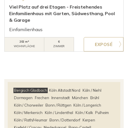
Viel Platz auf drei Etagen - Freistehendes
Einfamilienhaus mit Garten, Südwesthang, Pool
& Garage
Einfamilienhaus
202 m²
6
WOHNFLÄCHE
ZIMMER
Bergisch Gladbach
Köln Altstadt Nord
Köln / Niehl
Dormagen
Frechen
Innenstadt
München
Brühl
Köln / Chorweiler
Bonn / Röttgen
Köln / Longerich
Köln / Merkenich
Köln / Lindenthal
Köln / Kalk
Pulheim
Köln / Rath/Heumar
Bonn / Dottendorf
Kerpen
Krefeld / Cracau
Niederkassel
Bonn-Castell