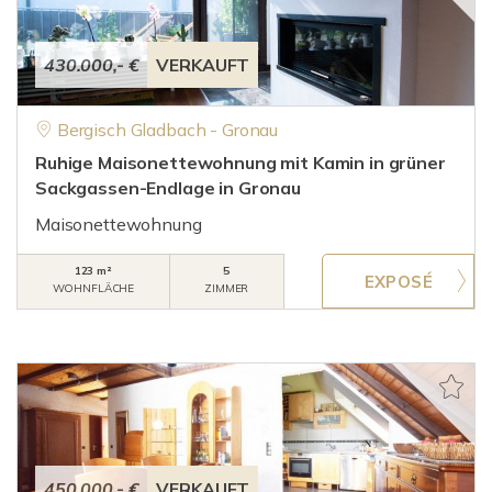
430.000,- €
VERKAUFT
Bergisch Gladbach - Gronau
Ruhige Maisonettewohnung mit Kamin in grüner
Sackgassen-Endlage in Gronau
Maisonettewohnung
123 m²
5
WOHNFLÄCHE
ZIMMER
450.000,- €
VERKAUFT