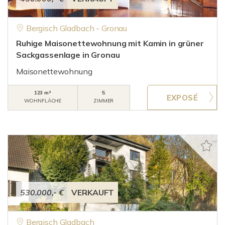
Bergisch Gladbach - Gronau
Ruhige Maisonettewohnung mit Kamin in grüner
Sackgassenlage in Gronau
Maisonettewohnung
123 m²
5
WOHNFLÄCHE
ZIMMER
530.000,- €
VERKAUFT
Bergisch Gladbach