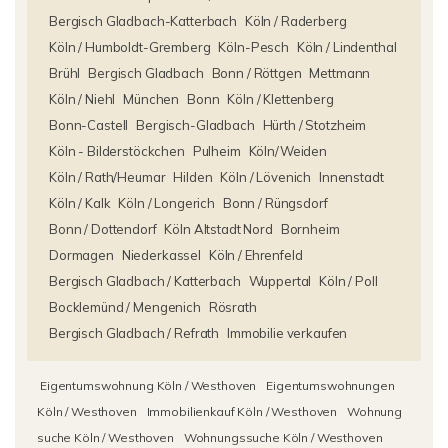
Bergisch Gladbach-Katterbach
Köln / Raderberg
Köln / Humboldt-Gremberg
Köln-Pesch
Köln / Lindenthal
Brühl
Bergisch Gladbach
Bonn / Röttgen
Mettmann
Köln / Niehl
München
Bonn
Köln / Klettenberg
Bonn-Castell
Bergisch-Gladbach
Hürth / Stotzheim
Köln - Bilderstöckchen
Pulheim
Köln/Weiden
Köln / Rath/Heumar
Hilden
Köln / Lövenich
Innenstadt
Köln / Kalk
Köln / Longerich
Bonn / Rüngsdorf
Bonn / Dottendorf
Köln Altstadt Nord
Bornheim
Dormagen
Niederkassel
Köln / Ehrenfeld
Bergisch Gladbach / Katterbach
Wuppertal
Köln / Poll
Bocklemünd / Mengenich
Rösrath
Bergisch Gladbach / Refrath
Immobilie verkaufen
Eigentumswohnung Köln / Westhoven
Eigentumswohnungen
Köln / Westhoven
Immobilienkauf Köln / Westhoven
Wohnung
suche Köln / Westhoven
Wohnungssuche Köln / Westhoven