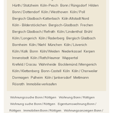
Hürth / Stotzheim
Köln-Pesch
Bonn / Rüngsdorf
Hilden
Bonn / Dottendorf
Köln / Westhoven
Köln / Poll
Bergisch Gladbach-Katterbach
Köln Altstadt Nord
Köln - Bilderstöckchen
Bergisch-Gladbach
Frechen
Bergisch Gladbach / Refrath
Köln / Lindenthal
Brühl
Köln / Longerich
Köln / Raderberg
Bergisch Gladbach
Bornheim
Köln / Niehl
München
Köln / Lövenich
Köln / Kalk
Bonn
Köln/Weiden
Niederkassel
Kerpen
Innenstadt
Köln / Rath/Heumar
Wuppertal
Krefeld / Cracau
Wahnheide
Bocklemünd / Mengenich
Köln / Klettenberg
Bonn-Castell
Köln
Köln / Chorweiler
Dormagen
Pulheim
Köln / Junkersdorf
Mettmann
Rösrath
Immobilie verkaufen
Wohnungssuche Bonn / Röttgen
Wohnung Bonn / Röttgen
Wohnung suche Bonn / Röttgen
Eigentumswohnung Bonn /
Röttgen
Immobilien Bonn / Röttgen
Wohnungsanzeigen Bonn /