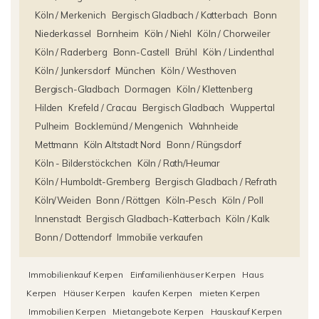
Köln / Merkenich
Bergisch Gladbach / Katterbach
Bonn
Niederkassel
Bornheim
Köln / Niehl
Köln / Chorweiler
Köln / Raderberg
Bonn-Castell
Brühl
Köln / Lindenthal
Köln / Junkersdorf
München
Köln / Westhoven
Bergisch-Gladbach
Dormagen
Köln / Klettenberg
Hilden
Krefeld / Cracau
Bergisch Gladbach
Wuppertal
Pulheim
Bocklemünd / Mengenich
Wahnheide
Mettmann
Köln Altstadt Nord
Bonn / Rüngsdorf
Köln - Bilderstöckchen
Köln / Rath/Heumar
Köln / Humboldt-Gremberg
Bergisch Gladbach / Refrath
Köln/Weiden
Bonn / Röttgen
Köln-Pesch
Köln / Poll
Innenstadt
Bergisch Gladbach-Katterbach
Köln / Kalk
Bonn / Dottendorf
Immobilie verkaufen
Immobilienkauf Kerpen
Einfamilienhäuser Kerpen
Haus
Kerpen
Häuser Kerpen
kaufen Kerpen
mieten Kerpen
Immobilien Kerpen
Mietangebote Kerpen
Hauskauf Kerpen