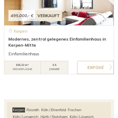
495.000,- €
VERKAUFT
Kerpen
Modernes, zentral gelegenes Einfamilienhaus in
Kerpen-Mitte
Einfamilienhaus
155,32 m²
3,5
WOHNFLÄCHE
ZIMMER
Kerpen
Rösrath
Köln / Ehrenfeld
Frechen
Köln / Longerich
Hürth / Stotzheim
Köln / Lövenich