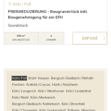
Köln / Poll
PREISREDUZIERUNG - Baugrundstück inkl.
Baugenehmigung für ein EFH
Grundstück
559 m²
4
GRUNDSTÜCK
ZIMMER
Köln / Poll
Brühl
Kerpen
Bergisch Gladbach / Refrath
Frechen
Krefeld / Cracau
Hürth / Stotzheim
Köln / Longerich
Köln / Westhoven
Köln / Lindenthal
Köln / Niehl
Köln / Merkenich
Bergisch Gladbach / Katterbach
Köln / Ehrenfeld
Köln / Chorweiler
Köln / Junkersdorf
Pulheim
München