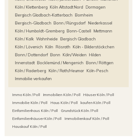
Köln / Klettenberg
Köln Altstadt Nord
Dormagen
Bergisch Gladbach-Katterbach
Bornheim
Bergisch-Gladbach
Bonn / Rüngsdorf
Niederkassel
Köln / Humboldt-Gremberg
Bonn-Castell
Mettmann
Köln / Kalk
Wahnheide
Bergisch Gladbach
Köln / Lövenich
Köln
Rösrath
Köln - Bilderstöckchen
Bonn / Dottendorf
Bonn
Köln/Weiden
Hilden
Innenstadt
Bocklemünd / Mengenich
Bonn / Röttgen
Köln / Raderberg
Köln / Rath/Heumar
Köln-Pesch
Immobilie verkaufen
Immo Köln / Poll
Immobilien Köln / Poll
Häuser Köln / Poll
Immobilie Köln / Poll
Haus Köln / Poll
kaufen Köln / Poll
Einfamilienhaus Köln / Poll
Grundstück Köln / Poll
Einfamilienhäuser Köln / Poll
Immobilienkauf Köln / Poll
Hauskauf Köln / Poll