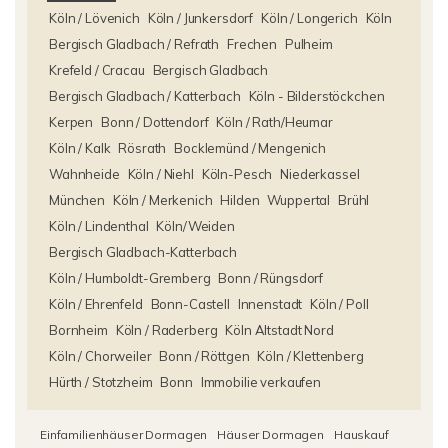
Köln / Lövenich
Köln / Junkersdorf
Köln / Longerich
Köln
Bergisch Gladbach / Refrath
Frechen
Pulheim
Krefeld / Cracau
Bergisch Gladbach
Bergisch Gladbach / Katterbach
Köln - Bilderstöckchen
Kerpen
Bonn / Dottendorf
Köln / Rath/Heumar
Köln / Kalk
Rösrath
Bocklemünd / Mengenich
Wahnheide
Köln / Niehl
Köln-Pesch
Niederkassel
München
Köln / Merkenich
Hilden
Wuppertal
Brühl
Köln / Lindenthal
Köln/Weiden
Bergisch Gladbach-Katterbach
Köln / Humboldt-Gremberg
Bonn / Rüngsdorf
Köln / Ehrenfeld
Bonn-Castell
Innenstadt
Köln / Poll
Bornheim
Köln / Raderberg
Köln Altstadt Nord
Köln / Chorweiler
Bonn / Röttgen
Köln / Klettenberg
Hürth / Stotzheim
Bonn
Immobilie verkaufen
Einfamilienhäuser Dormagen
Häuser Dormagen
Hauskauf