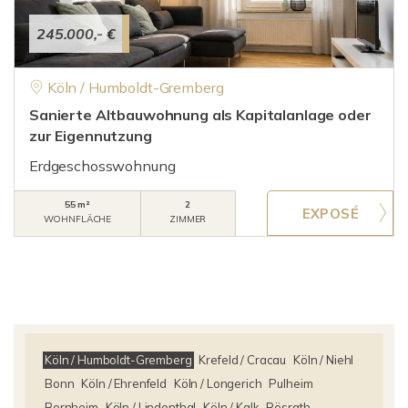
245.000,- €
Köln / Humboldt-Gremberg
Sanierte Altbauwohnung als Kapitalanlage oder
zur Eigennutzung
Erdgeschosswohnung
55 m²
2
WOHNFLÄCHE
ZIMMER
Köln / Humboldt-Gremberg
Krefeld / Cracau
Köln / Niehl
Bonn
Köln / Ehrenfeld
Köln / Longerich
Pulheim
Bornheim
Köln / Lindenthal
Köln / Kalk
Rösrath