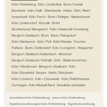
Köln / Raderberg
Köln / Lindenthal
Bonn-Castell
Bornheim
Köln / Kalk
Wahnheide
Hilden
Köln / Niehl
Innenstadt
Köln-Pesch
Bonn / Röttgen
Niederkassel
Köln / Junkersdorf
Rösrath
Brühl
Bocklemünd / Mengenich
Köln / Humboldt-Gremberg
Bergisch Gladbach
Bonn
Bonn / Rüngsdorf
Köln / Merkenich
Köln / Poll
Köln/Weiden
Frechen
Pulheim
Bonn / Dottendorf
Köln / Longerich
Wuppertal
Bergisch Gladbach-Katterbach
München
Bergisch Gladbach / Refrath
Köln - Bilderstöckchen
Köln / Westhoven
Bergisch-Gladbach
Köln
Köln / Ehrenfeld
Kerpen
Hürth / Stotzheim
Köln / Lövenich
Köln / Chorweiler
Köln / Rath/Heumar
Dormagen
Köln Altstadt Nord
Immobilie verkaufen
Immobilien Köln / Klettenberg
Immo Köln / Klettenberg
Eigentumswohnungen Köln / Klettenberg
Eigentumswohnung