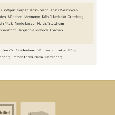
 / Röttgen
Kerpen
Köln-Pesch
Köln / Westhoven
iden
München
Mettmann
Köln / Humboldt-Gremberg
ln / Kalk
Niederkassel
Hürth / Stotzheim
Innenstadt
Bergisch-Gladbach
Frechen
aufen Köln / Klettenberg
Wohnungsanzeigen Köln /
tenberg
Immobilienkauf Köln / Klettenberg