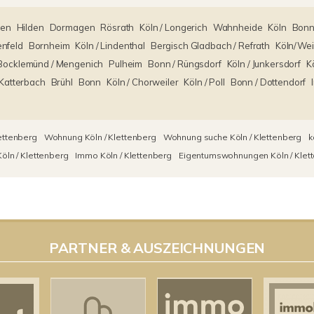
hen
Hilden
Dormagen
Rösrath
Köln / Longerich
Wahnheide
Köln
Bonn
enfeld
Bornheim
Köln / Lindenthal
Bergisch Gladbach / Refrath
Köln/We
Bocklemünd / Mengenich
Pulheim
Bonn / Rüngsdorf
Köln / Junkersdorf
Kö
 Katterbach
Brühl
Bonn
Köln / Chorweiler
Köln / Poll
Bonn / Dottendorf
ettenberg
Wohnung Köln / Klettenberg
Wohnung suche Köln / Klettenberg
k
ln / Klettenberg
Immo Köln / Klettenberg
Eigentumswohnungen Köln / Klet
PARTNER & AUSZEICHNUNGEN