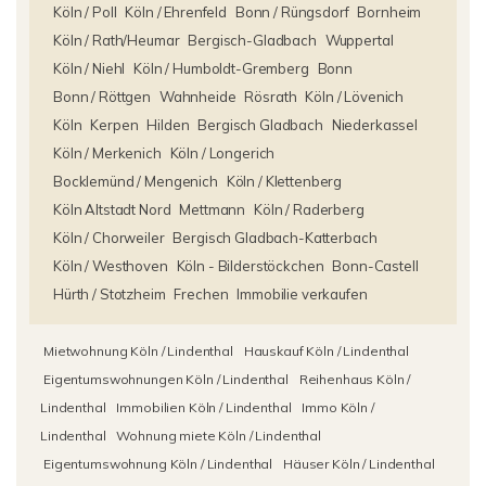
Köln / Poll
Köln / Ehrenfeld
Bonn / Rüngsdorf
Bornheim
Köln / Rath/Heumar
Bergisch-Gladbach
Wuppertal
Köln / Niehl
Köln / Humboldt-Gremberg
Bonn
Bonn / Röttgen
Wahnheide
Rösrath
Köln / Lövenich
Köln
Kerpen
Hilden
Bergisch Gladbach
Niederkassel
Köln / Merkenich
Köln / Longerich
Bocklemünd / Mengenich
Köln / Klettenberg
Köln Altstadt Nord
Mettmann
Köln / Raderberg
Köln / Chorweiler
Bergisch Gladbach-Katterbach
Köln / Westhoven
Köln - Bilderstöckchen
Bonn-Castell
Hürth / Stotzheim
Frechen
Immobilie verkaufen
Mietwohnung Köln / Lindenthal
Hauskauf Köln / Lindenthal
Eigentumswohnungen Köln / Lindenthal
Reihenhaus Köln /
Lindenthal
Immobilien Köln / Lindenthal
Immo Köln /
Lindenthal
Wohnung miete Köln / Lindenthal
Eigentumswohnung Köln / Lindenthal
Häuser Köln / Lindenthal