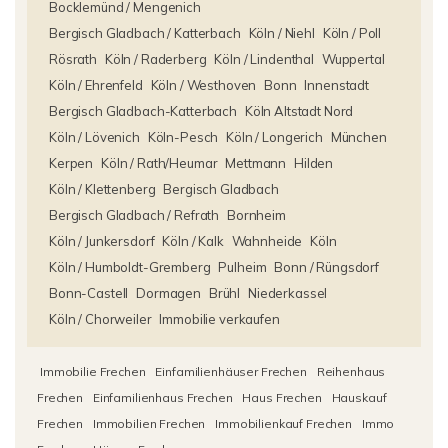
Bocklemünd / Mengenich
Bergisch Gladbach / Katterbach
Köln / Niehl
Köln / Poll
Rösrath
Köln / Raderberg
Köln / Lindenthal
Wuppertal
Köln / Ehrenfeld
Köln / Westhoven
Bonn
Innenstadt
Bergisch Gladbach-Katterbach
Köln Altstadt Nord
Köln / Lövenich
Köln-Pesch
Köln / Longerich
München
Kerpen
Köln / Rath/Heumar
Mettmann
Hilden
Köln / Klettenberg
Bergisch Gladbach
Bergisch Gladbach / Refrath
Bornheim
Köln / Junkersdorf
Köln / Kalk
Wahnheide
Köln
Köln / Humboldt-Gremberg
Pulheim
Bonn / Rüngsdorf
Bonn-Castell
Dormagen
Brühl
Niederkassel
Köln / Chorweiler
Immobilie verkaufen
Immobilie Frechen
Einfamilienhäuser Frechen
Reihenhaus
Frechen
Einfamilienhaus Frechen
Haus Frechen
Hauskauf
Frechen
Immobilien Frechen
Immobilienkauf Frechen
Immo