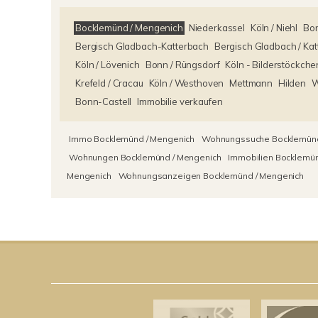
Bocklemünd / Mengenich
Niederkassel
Köln / Niehl
Bo
Bergisch Gladbach-Katterbach
Bergisch Gladbach / Ka
Köln / Lövenich
Bonn / Rüngsdorf
Köln - Bilderstöckche
Krefeld / Cracau
Köln / Westhoven
Mettmann
Hilden
W
Bonn-Castell
Immobilie verkaufen
Immo Bocklemünd / Mengenich
Wohnungssuche Bocklemünd
Wohnungen Bocklemünd / Mengenich
Immobilien Bocklemün
Mengenich
Wohnungsanzeigen Bocklemünd / Mengenich