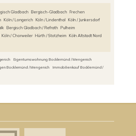
gisch Gladbach
Bergisch-Gladbach
Frechen
n
Köln / Longerich
Köln / Lindenthal
Köln / Junkersdorf
alk
Bergisch Gladbach / Refrath
Pulheim
Köln / Chorweiler
Hürth / Stotzheim
Köln Altstadt Nord
genich
Eigentumswohnung Bocklemünd / Mengenich
en Bocklemünd / Mengenich
Immobilienkauf Bocklemünd /