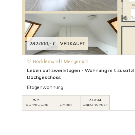
282.000,- €
VERKAUFT
Bocklemünd / Mengenich
Leben auf zwei Etagen - Wohnung mit zusätz
Dachgeschoss
Etagenwohnung
75 m²
3
23-0834
WOHNFLÄCHE
ZIMMER
OBJEKTNUMMER