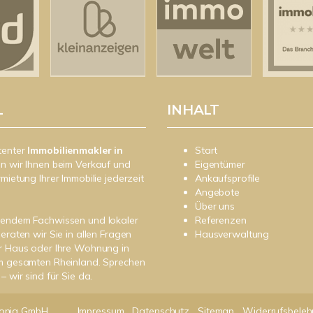
L
INHALT
tenter
Immobilienmakler in
Start
n wir Ihnen beim Verkauf und
Eigentümer
rmietung Ihrer Immobilie jederzeit
Ankaufsprofile
Angebote
Über uns
sendem Fachwissen und lokaler
Referenzen
beraten wir Sie in allen Fragen
Hausverwaltung
r Haus oder Ihre Wohnung in
im gesamten Rheinland. Sprechen
– wir sind für Sie da.
onia GmbH
Impressum
Datenschutz
Sitemap
Widerrufsbeleh