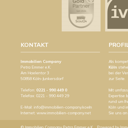
KONTAKT
PROFI
Immobilien Company
Als kompe
Petra Emmer e.K.
Köln
stehe
Am Haelentor 3
bei der Ve
50858 Köln-Junkersdorf
zur Seite.
Telefon:
0221 - 990 449 0
Mit umfas
Telefax: 0221 - 990 449 29
Expertise 
rund um Ih
E-Mail:
info@immobilien-company.koeln
Köln und 
Internet:
www.immobilien-company.net
Sie uns an 
© Immobilien Company Petra Emmer e.K.
Powered by
Imm