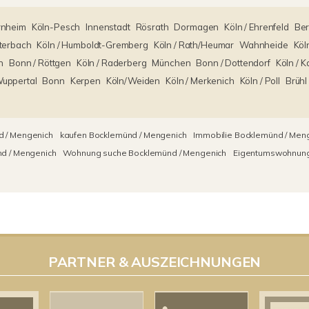
rnheim
Köln-Pesch
Innenstadt
Rösrath
Dormagen
Köln / Ehrenfeld
Ber
tterbach
Köln / Humboldt-Gremberg
Köln / Rath/Heumar
Wahnheide
Köl
n
Bonn / Röttgen
Köln / Raderberg
München
Bonn / Dottendorf
Köln / K
uppertal
Bonn
Kerpen
Köln/Weiden
Köln / Merkenich
Köln / Poll
Brühl
 / Mengenich
kaufen Bocklemünd / Mengenich
Immobilie Bocklemünd / Men
d / Mengenich
Wohnung suche Bocklemünd / Mengenich
Eigentumswohnung
PARTNER & AUSZEICHNUNGEN