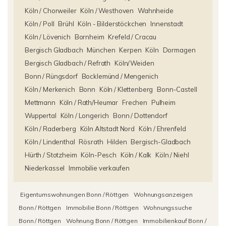
Köln / Chorweiler
Köln / Westhoven
Wahnheide
Köln / Poll
Brühl
Köln - Bilderstöckchen
Innenstadt
Köln / Lövenich
Bornheim
Krefeld / Cracau
Bergisch Gladbach
München
Kerpen
Köln
Dormagen
Bergisch Gladbach / Refrath
Köln/Weiden
Bonn / Rüngsdorf
Bocklemünd / Mengenich
Köln / Merkenich
Bonn
Köln / Klettenberg
Bonn-Castell
Mettmann
Köln / Rath/Heumar
Frechen
Pulheim
Wuppertal
Köln / Longerich
Bonn / Dottendorf
Köln / Raderberg
Köln Altstadt Nord
Köln / Ehrenfeld
Köln / Lindenthal
Rösrath
Hilden
Bergisch-Gladbach
Hürth / Stotzheim
Köln-Pesch
Köln / Kalk
Köln / Niehl
Niederkassel
Immobilie verkaufen
Eigentumswohnungen Bonn / Röttgen
Wohnungsanzeigen
Bonn / Röttgen
Immobilie Bonn / Röttgen
Wohnungssuche
Bonn / Röttgen
Wohnung Bonn / Röttgen
Immobilienkauf Bonn /