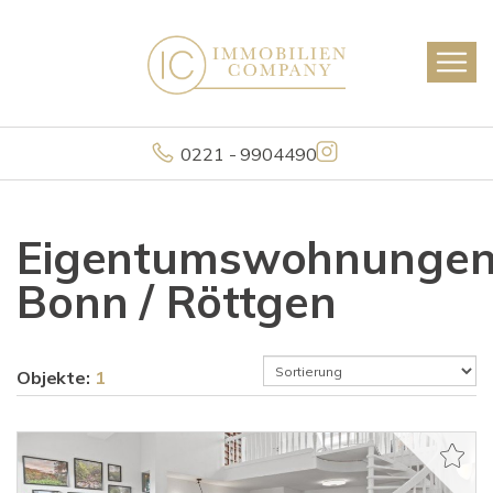
0221 - 9904490
Eigentumswohnunge
Bonn / Röttgen
Objekte:
1