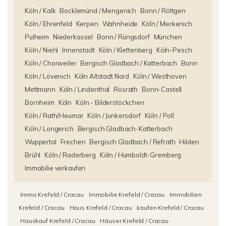
Köln / Kalk
Bocklemünd / Mengenich
Bonn / Röttgen
Köln / Ehrenfeld
Kerpen
Wahnheide
Köln / Merkenich
Pulheim
Niederkassel
Bonn / Rüngsdorf
München
Köln / Niehl
Innenstadt
Köln / Klettenberg
Köln-Pesch
Köln / Chorweiler
Bergisch Gladbach / Katterbach
Bonn
Köln / Lövenich
Köln Altstadt Nord
Köln / Westhoven
Mettmann
Köln / Lindenthal
Rösrath
Bonn-Castell
Bornheim
Köln
Köln - Bilderstöckchen
Köln / Rath/Heumar
Köln / Junkersdorf
Köln / Poll
Köln / Longerich
Bergisch Gladbach-Katterbach
Wuppertal
Frechen
Bergisch Gladbach / Refrath
Hilden
Brühl
Köln / Raderberg
Köln / Humboldt-Gremberg
Immobilie verkaufen
Immo Krefeld / Cracau
Immobilie Krefeld / Cracau
Immobilien
Krefeld / Cracau
Haus Krefeld / Cracau
kaufen Krefeld / Cracau
Hauskauf Krefeld / Cracau
Häuser Krefeld / Cracau