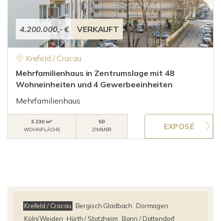
4.200.000,- €
VERKAUFT
Krefeld / Cracau
Mehrfamilienhaus in Zentrumslage mit 48
Wohneinheiten und 4 Gewerbeeinheiten
Mehrfamilienhaus
3.230 m²
50
WOHNFLÄCHE
ZIMMER
Krefeld / Cracau
Bergisch Gladbach
Dormagen
Köln/Weiden
Hürth / Stotzheim
Bonn / Dottendorf