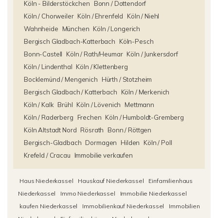
Köln - Bilderstöckchen
Bonn / Dottendorf
Köln / Chorweiler
Köln / Ehrenfeld
Köln / Niehl
Wahnheide
München
Köln / Longerich
Bergisch Gladbach-Katterbach
Köln-Pesch
Bonn-Castell
Köln / Rath/Heumar
Köln / Junkersdorf
Köln / Lindenthal
Köln / Klettenberg
Bocklemünd / Mengenich
Hürth / Stotzheim
Bergisch Gladbach / Katterbach
Köln / Merkenich
Köln / Kalk
Brühl
Köln / Lövenich
Mettmann
Köln / Raderberg
Frechen
Köln / Humboldt-Gremberg
Köln Altstadt Nord
Rösrath
Bonn / Röttgen
Bergisch-Gladbach
Dormagen
Hilden
Köln / Poll
Krefeld / Cracau
Immobilie verkaufen
Haus Niederkassel
Hauskauf Niederkassel
Einfamilienhaus
Niederkassel
Immo Niederkassel
Immobilie Niederkassel
kaufen Niederkassel
Immobilienkauf Niederkassel
Immobilien