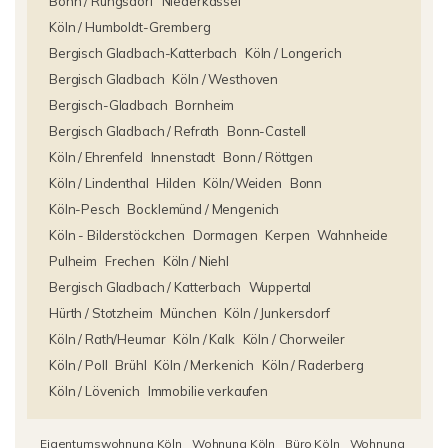
Bonn / Rüngsdorf
Niederkassel
Köln / Humboldt-Gremberg
Bergisch Gladbach-Katterbach
Köln / Longerich
Bergisch Gladbach
Köln / Westhoven
Bergisch-Gladbach
Bornheim
Bergisch Gladbach / Refrath
Bonn-Castell
Köln / Ehrenfeld
Innenstadt
Bonn / Röttgen
Köln / Lindenthal
Hilden
Köln/Weiden
Bonn
Köln-Pesch
Bocklemünd / Mengenich
Köln - Bilderstöckchen
Dormagen
Kerpen
Wahnheide
Pulheim
Frechen
Köln / Niehl
Bergisch Gladbach / Katterbach
Wuppertal
Hürth / Stotzheim
München
Köln / Junkersdorf
Köln / Rath/Heumar
Köln / Kalk
Köln / Chorweiler
Köln / Poll
Brühl
Köln / Merkenich
Köln / Raderberg
Köln / Lövenich
Immobilie verkaufen
Eigentumswohnung Köln
Wohnung Köln
Büro Köln
Wohnung