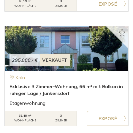
68,19 m²
3
WOHNFLÄCHE
ZIMMER
295.000,- €
VERKAUFT
Köln
Exklusive 3 Zimmer-Wohnung, 66 m² mit Balkon in
ruhiger Lage / Junkersdorf
Etagenwohnung
66,48 m²
3
WOHNFLÄCHE
ZIMMER