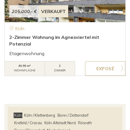
205.000,- €
VERKAUFT
Köln
2-Zimmer Wohnung im Agnesviertel mit
Potenzial
Etagenwohnung
40,90 m²
2
WOHNFLÄCHE
ZIMMER
Köln
Köln / Klettenberg
Bonn / Dottendorf
Krefeld / Cracau
Köln Altstadt Nord
Rösrath