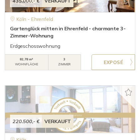
435.000,- €
VERKAUFT
Köln - Ehrenfeld
Gartenglück mitten in Ehrenfeld - charmante 3-
Zimmer-Wohnung
Erdgeschosswohnung
82,78 m²
3
WOHNFLÄCHE
ZIMMER
220.500,- €
VERKAUFT
Köln