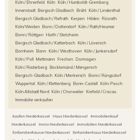
Köln / Ehrenfeld
Köln
Köln / Humboldt-Gremberg
Innenstadt
Bergisch Gladbach
Brühl
Köln / Lindenthal
Bergisch Gladbach / Refrath
Kerpen
Hilden
Rösrath
Köln/Weiden
Bonn / Dottendorf
Köln / Rath/Heumar
Bonn / Röttgen
Hürth / Stotzheim
Bergisch Gladbach / Katterbach
Köln / Lövenich
Bornheim
Bonn
Köln / Westhoven
Köln / Junkersdorf
Köln / Poll
Mettmann
Frechen
Dormagen
Köln / Raderberg
Bocklemünd / Mengenich
Bergisch-Gladbach
Köln / Merkenich
Bonn / Rüngsdorf
Wuppertal
Köln / Klettenberg
Bonn-Castell
Köln-Pesch
Köln Altstadt Nord
Köln / Chorweiler
Krefeld / Cracau
Immobilie verkaufen
kaufen Niederkassel
Haus Niederkassel
Immobilienkauf
Niederkassel
Immo Niederkassel
Immobilien Niederkassel
Einfamilienhäuser Niederkassel
Einfamilienhaus Niederkassel