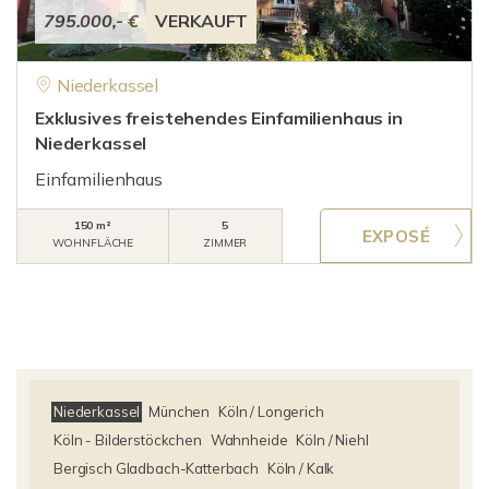
795.000,- €
VERKAUFT
Niederkassel
Exklusives freistehendes Einfamilienhaus in
Niederkassel
Einfamilienhaus
150 m²
5
WOHNFLÄCHE
ZIMMER
Niederkassel
München
Köln / Longerich
Köln - Bilderstöckchen
Wahnheide
Köln / Niehl
Bergisch Gladbach-Katterbach
Köln / Kalk