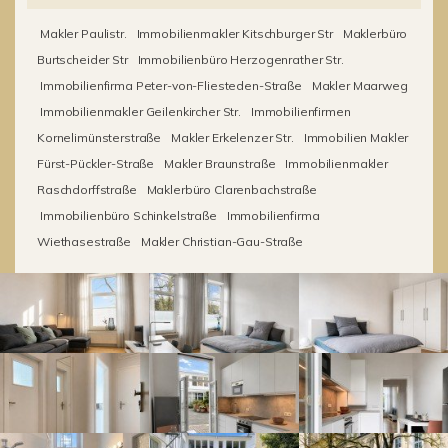
Makler Paulistr.
Immobilienmakler Kitschburger Str
Maklerbüro
Burtscheider Str
Immobilienbüro Herzogenrather Str.
Immobilienfirma Peter-von-Fliesteden-Straße
Makler Maarweg
Immobilienmakler Geilenkircher Str.
Immobilienfirmen
Kornelimünsterstraße
Makler Erkelenzer Str.
Immobilien Makler
Fürst-Pückler-Straße
Makler Braunstraße
Immobilienmakler
Raschdorffstraße
Maklerbüro Clarenbachstraße
Immobilienbüro Schinkelstraße
Immobilienfirma
Wiethasestraße
Makler Christian-Gau-Straße