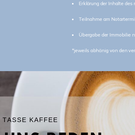
Erklärung der Inhalte des 
Teilnahme am Notarterm
Übergabe der Immobilie n
*jeweils abhänig von den v