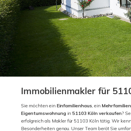
Immobilienmakler für 511
Sie möchten ein
Einfamilienhaus
, ein
Mehrfamilie
Eigentumswohnung
in
51103 Köln verkaufen
? Se
erfolgreich als Makler für 51103 Köln tätig. Wir ken
Besonderheiten genau. Unser Team berät Sie umfang