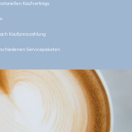
notariellen Kaufvertrags
in
ach Kaufpreiszahlung
erschiedenen Servicepaketen