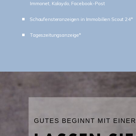
Immonet, Kalaydo, Facebook-Post
Schaufensteranzeigen in Immobilien Scout 24*
Tageszeitungsanzeige*