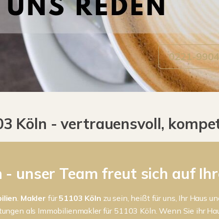
0221-990
 Köln - vertrauensvoll, kompet
 - unser Team freut sich auf Ih
ilien
.
Makler
für
51103
Köln
zu sein, heißt für uns, Ihr Haus
istungen als Immobilienmakler für 51103 Köln. Wenn Sie ihr H