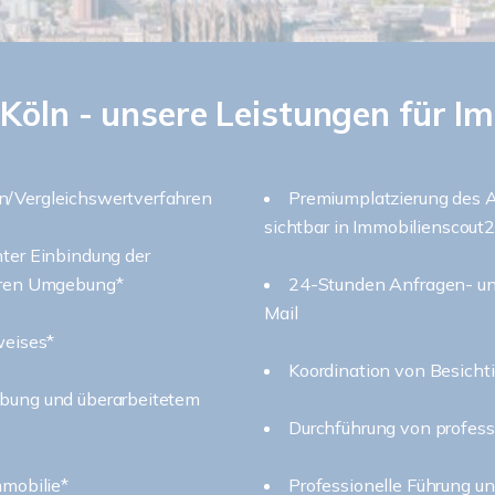
Köln - unsere Leistungen für I
n/Vergleichswertverfahren
Premiumplatzierung des A
sichtbar in Immobilienscout
nter Einbindung der
heren Umgebung*
24-Stunden Anfragen- un
Mail
weises*
Koordination von Besicht
ibung und überarbeitetem
Durchführung von profess
mmobilie*
Professionelle Führung u