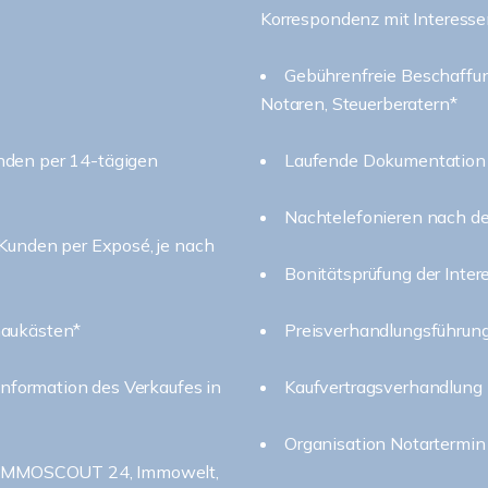
Korrespondenz mit Interess
Gebührenfreie Beschaffu
Notaren, Steuerberatern*
nden per 14-tägigen
Laufende Dokumentation 
Nachtelefonieren nach d
 Kunden per Exposé, je nach
Bonitätsprüfung der Inte
haukästen*
Preisverhandlungsführun
Information des Verkaufes in
Kaufvertragsverhandlung
Organisation Notartermin
n: IMMOSCOUT 24, Immowelt,