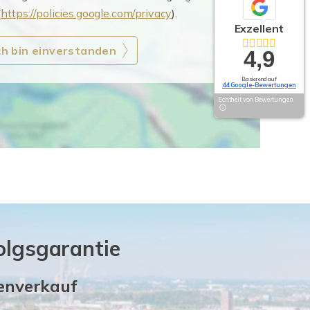
(
https://policies.google.com/privacy
).
Exzellent
ch bin einverstanden
4,9
Basierend auf
44 Google-Bewertungen
Echtheit von Bewertungen
olgsgarantie
ienverkauf