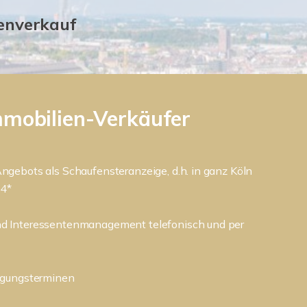
ienverkauf
mmobilien-Verkäufer
ngebots als Schaufensteranzeige, d.h. in ganz Köln
24*
d Interessentenmanagement telefonisch und per
igungsterminen