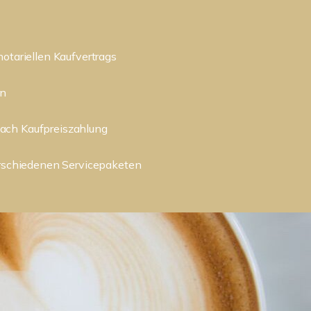
notariellen Kaufvertrags
in
ach Kaufpreiszahlung
erschiedenen Servicepaketen