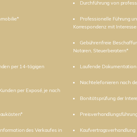
Durchführung von profess
mmobilie*
Professionelle Führung u
Korrespondenz mit Interess
Gebührenfreie Beschaffu
Notaren, Steuerberatern*
nden per 14-tägigen
Laufende Dokumentation 
Nachtelefonieren nach d
 Kunden per Exposé, je nach
Bonitätsprüfung der Inte
haukästen*
Preisverhandlungsführun
Information des Verkaufes in
Kaufvertragsverhandlung