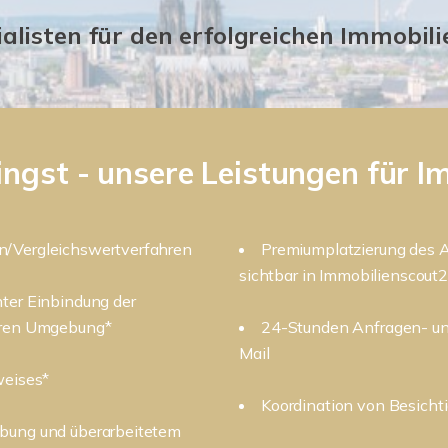
ialisten für den erfolgreichen Immobil
ingst - unsere Leistungen für I
n/Vergleichswertverfahren
Premiumplatzierung des A
sichtbar in Immobilienscout
nter Einbindung der
heren Umgebung*
24-Stunden Anfragen- un
Mail
weises*
Koordination von Besicht
ibung und überarbeitetem