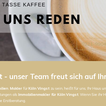
0221-990
t - unser Team freut sich auf I
ilien
.
Makler
für
Köln Vingst
zu sein, heißt für uns, Ihr Haus
stungen als
Immobilienmakler für Köln Vingst
. Wenn Sie ihr 
ne Erstberatung.