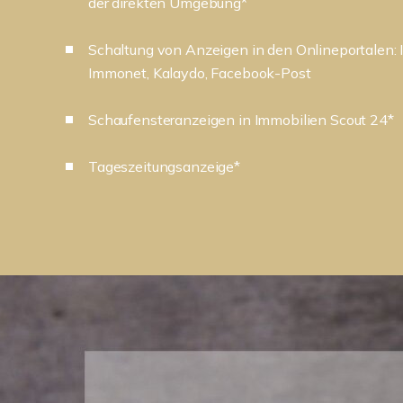
der direkten Umgebung*
Schaltung von Anzeigen in den Onlineportale
Immonet, Kalaydo, Facebook-Post
Schaufensteranzeigen in Immobilien Scout 24*
Tageszeitungsanzeige*