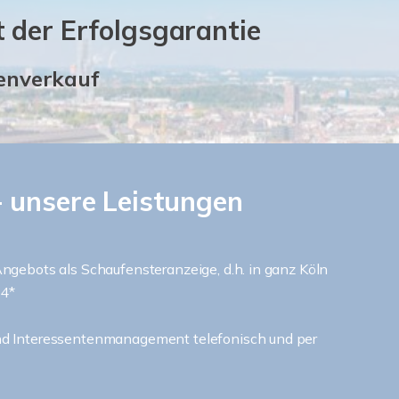
 der Erfolgsgarantie
ienverkauf
 unsere Leistungen
ngebots als Schaufensteranzeige, d.h. in ganz Köln
24*
d Interessentenmanagement telefonisch und per