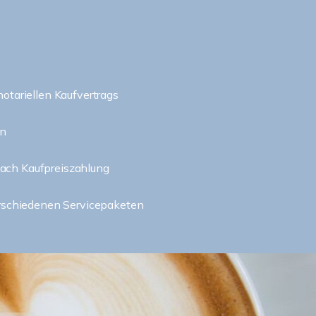
notariellen Kaufvertrags
in
ach Kaufpreiszahlung
erschiedenen Servicepaketen