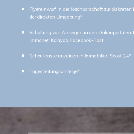
Flyereinwurf in der Nachbarschaft zur diskreten 
der direkten Umgebung*
Schaltung von Anzeigen in den Onlineportale
Immonet, Kalaydo, Facebook-Post
Schaufensteranzeigen in Immobilien Scout 24*
Tageszeitungsanzeige*