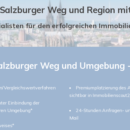
 Salzburger Weg und Region mit
ialisten für den erfolgreichen Immobil
Salzburger Weg und Umgebung -
n/Vergleichswertverfahren
Premiumplatzierung des A
sichtbar in Immobilienscout
nter Einbindung der
heren Umgebung*
24-Stunden Anfragen- un
Mail
weises*