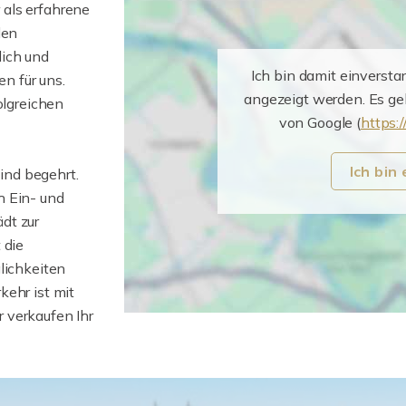
r als erfahrene
len
lich und
Ich bin damit einversta
n für uns.
angezeigt werden. Es g
olgreichen
von Google (
https:/
Ich bin
ind begehrt.
h Ein- und
dt zur
 die
lichkeiten
kehr ist mit
 verkaufen Ihr