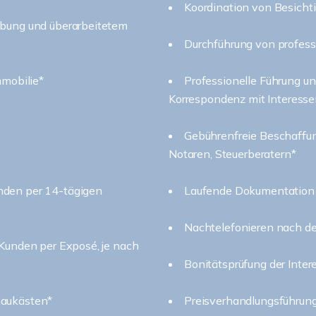
Koordination von Besicht
ibung und überarbeitetem
Durchführung von profess
mmobilie*
Professionelle Führung u
Korrespondenz mit Interess
Gebührenfreie Beschaffu
Notaren, Steuerberatern*
nden per 14-tägigen
Laufende Dokumentation 
Nachtelefonieren nach d
 Kunden per Exposé, je nach
Bonitätsprüfung der Inte
haukästen*
Preisverhandlungsführun