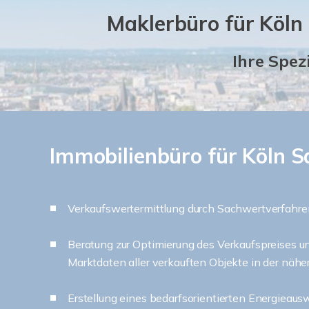
Maklerbüro für Köln
Ihre Spez
Immobilienbüro für Köln 
Verkaufswertermittlung durch Sachwertverfahre
Beratung zur Optimierung des Verkaufspreises u
Marktdaten aller verkauften Objekte in der nä
Erstellung eines bedarfsorientierten Energieaus