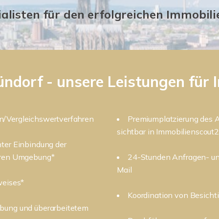
ialisten für den erfolgreichen Immobil
ündorf - unsere Leistungen für
n/Vergleichswertverfahren
Premiumplatzierung des A
sichtbar in Immobilienscout
nter Einbindung der
heren Umgebung*
24-Stunden Anfragen- un
Mail
weises*
Koordination von Besicht
ibung und überarbeitetem