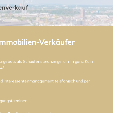
ienverkauf
 Immobilien-Verkäufer
ngebots als Schaufensteranzeige, d.h. in ganz Köln
24*
d Interessentenmanagement telefonisch und per
igungsterminen