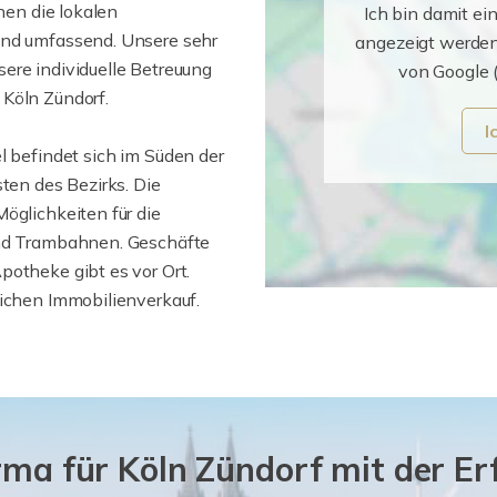
nen die lokalen
Ich bin damit ei
und umfassend. Unsere sehr
angezeigt werden
ere individuelle Betreuung
von Google 
 Köln Zündorf.
I
el befindet sich im Süden der
sten des Bezirks. Die
öglichkeiten für die
und Trambahnen. Geschäfte
potheke gibt es vor Ort.
eichen Immobilienverkauf.
rma für Köln Zündorf mit der Er