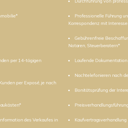
Durchführung von profess
mmobilie*
Professionelle Führung u
Korrespondenz mit Interess
Gebührenfreie Beschaffu
Notaren, Steuerberatern*
nden per 14-tägigen
Laufende Dokumentation 
Nachtelefonieren nach d
 Kunden per Exposé, je nach
Bonitätsprüfung der Inte
haukästen*
Preisverhandlungsführun
Information des Verkaufes in
Kaufvertragsverhandlung