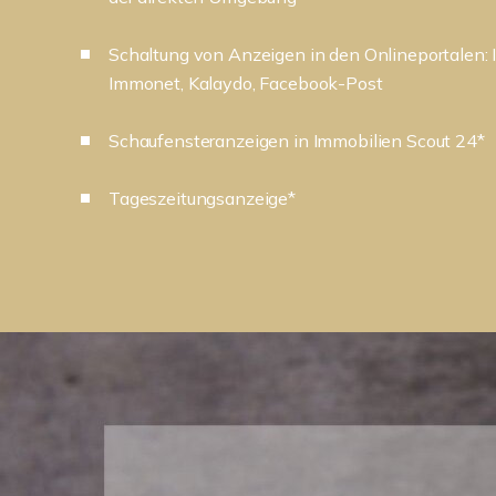
Schaltung von Anzeigen in den Onlineportale
Immonet, Kalaydo, Facebook-Post
Schaufensteranzeigen in Immobilien Scout 24*
Tageszeitungsanzeige*