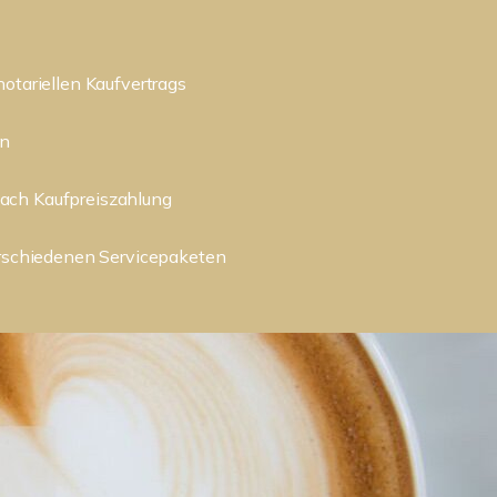
notariellen Kaufvertrags
in
ach Kaufpreiszahlung
erschiedenen Servicepaketen