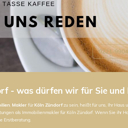
0221-990
f - was dürfen wir für Sie und 
ilien
.
Makler
für
Köln Zündorf
zu sein, heißt für uns, Ihr Ha
stungen als Immobilienmakler für Köln Zündorf. Wenn Sie ihr 
ne Erstberatung.