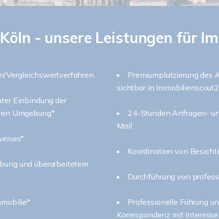
Köln - unsere Leistungen für I
n/Vergleichswertverfahren
Premiumplatzierung des A
sichtbar in Immobilienscout
nter Einbindung der
heren Umgebung*
24-Stunden Anfragen- un
Mail
weises*
Koordination von Besicht
ibung und überarbeitetem
Durchführung von profess
mmobilie*
Professionelle Führung u
Korrespondenz mit Interess