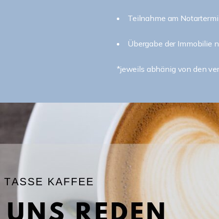
Teilnahme am Notarterm
Übergabe der Immobilie n
*jeweils abhänig von den v