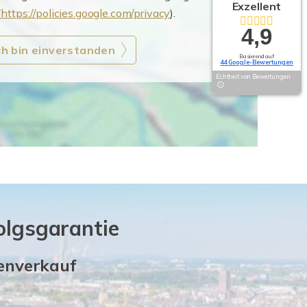
Exzellent
(
https://policies.google.com/privacy
).
4,9
ch bin einverstanden
Basierend auf
44 Google-Bewertungen
Echtheit von Bewertungen
olgsgarantie
ienverkauf