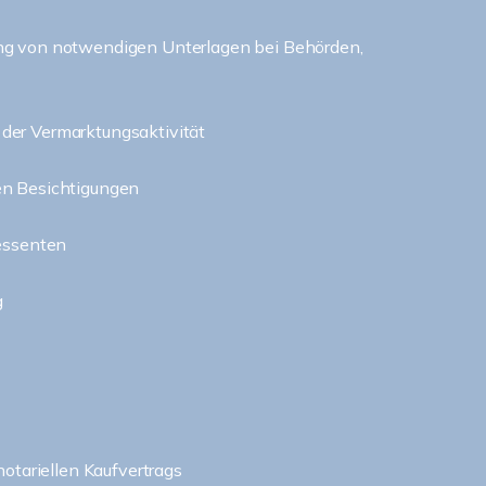
ng von notwendigen Unterlagen bei Behörden,
der Vermarktungsaktivität
en Besichtigungen
ressenten
g
notariellen Kaufvertrags