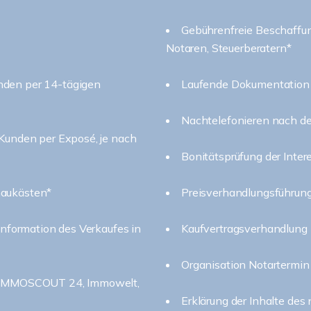
Gebührenfreie Beschaffu
Notaren, Steuerberatern*
nden per 14-tägigen
Laufende Dokumentation 
Nachtelefonieren nach d
 Kunden per Exposé, je nach
Bonitätsprüfung der Inte
haukästen*
Preisverhandlungsführun
Information des Verkaufes in
Kaufvertragsverhandlung
Organisation Notartermin
n: IMMOSCOUT 24, Immowelt,
Erklärung der Inhalte des 