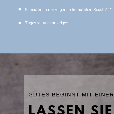
Schaufensteranzeigen in Immobilien Scout 24*
Tageszeitungsanzeige*