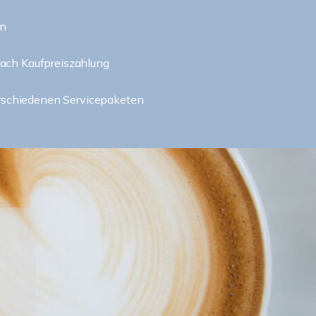
in
ach Kaufpreiszahlung
erschiedenen Servicepaketen