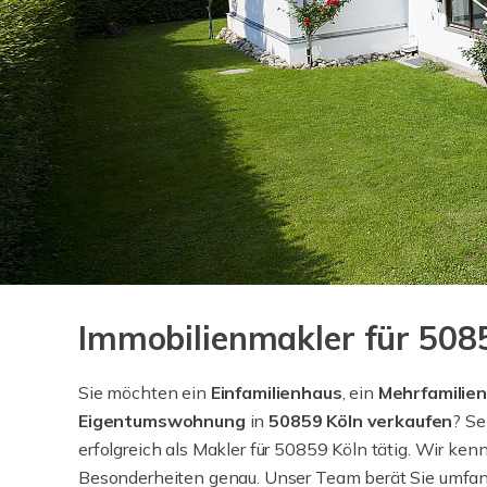
Immobilienmakler für 508
Sie möchten ein
Einfamilienhaus
, ein
Mehrfamilie
Eigentumswohnung
in
50859 Köln verkaufen
? Se
erfolgreich als Makler für 50859 Köln tätig. Wir ken
Besonderheiten genau. Unser Team berät Sie umfang