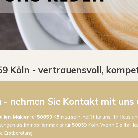
0221-990
 Köln - vertrauensvoll, kompet
 - nehmen Sie Kontakt mit uns 
ilien
.
Makler
für
50859
Köln
zu sein, heißt für uns, Ihr Haus
istungen als Immobilienmakler für 50859 Köln. Wenn Sie ihr H
ne Erstberatung.