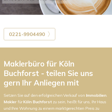
0221-9904490
Maklerbüro für Köln
Buchforst - teilen Sie uns
gern Ihr Anliegen mit
Setzen Sie auf den erfolgreichen Verkauf von
Immobilien
.
Makler
für
Köln Buchforst
zu sein, heißt für uns, Ihr Haus
und Ihre Wohnung zu einem marktgerechten Preis zu