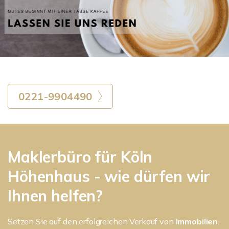
0221-9904490
Maklerbüro für Köln
Höhenhaus - wie dürfen wir
Ihnen helfen?
Setzen Sie auf den erfolgreichen Verkauf von
Immobilien
.