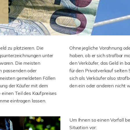
ld zu platzieren. Die
Ohne jegliche Vorahnung ode
agsunterzeichnungen unter
haben, ob er sich strafbar m
 waren. Die meisten
den Verkäufer, das Geld in 
en passenden oder
für den Privatverkauf selte
meisten gemeldeten Fällen
sich als Verkäufer also straf
nung der Käufer mit dem
den ein oder anderen nicht wi
einen Teil des Kaufpreises
mme eintragen lassen.
Um Ihnen so einen Vorfall be
Situation vor: