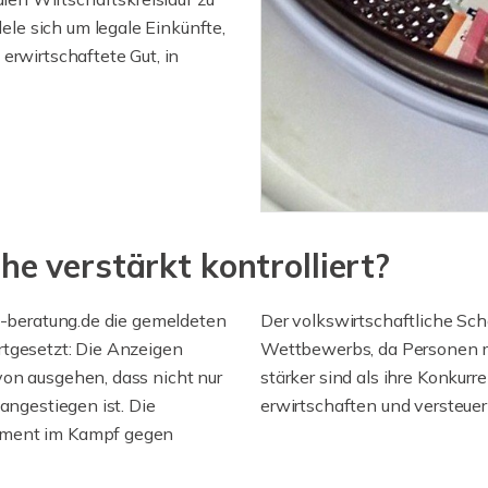
e sich um legale Einkünfte,
erwirtschaftete Gut, in
 verstärkt kontrolliert?
ei-beratung.de die gemeldeten
Der volkswirtschaftliche Sc
rtgesetzt: Die Anzeigen
Wettbewerbs, da Personen m
von ausgehen, dass nicht nur
stärker sind als ihre Konkurr
angestiegen ist. Die
erwirtschaften und versteue
ement im Kampf gegen