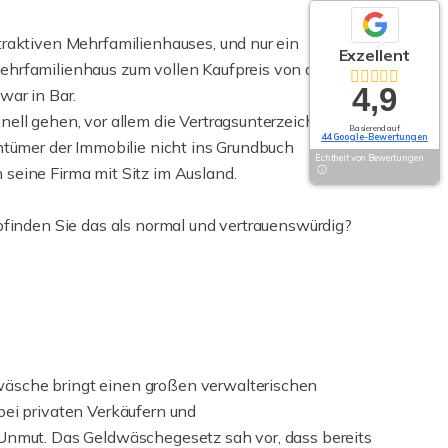
traktiven Mehrfamilienhauses, und nur ein
Exzellent
ehrfamilienhaus zum vollen Kaufpreis von drei
4,9
war in Bar.
nell gehen, vor allem die Vertragsunterzeichnung.
Basierend auf
44 Google-Bewertungen
entümer der Immobilie nicht ins Grundbuch
Echtheit von Bewertungen
seine Firma mit Sitz im Ausland.
mpfinden Sie das als normal und vertrauenswürdig?
äsche bringt einen großen verwalterischen
bei privaten Verkäufern und
 Unmut. Das Geldwäschegesetz sah vor, dass bereits