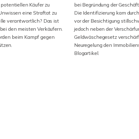
 potentiellen Käufer zu
bei Begründung der Geschäft
 Unwissen eine Straftat zu
Die Identifizierung kam durc
lle verantwortlich? Das ist
vor der Besichtigung stillsc
 bei den meisten Verkäufern.
jedoch neben der Verschärfu
ehörden beim Kampf gegen
Geldwäschegesetz verschärf
ützen.
Neuregelung den Immobiliense
Blogartikel.