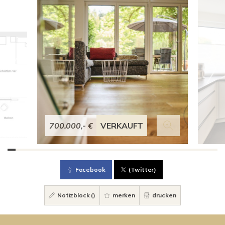
700.000,- €
VERKAUFT
Facebook
(Twitter)
Notizblock (
)
merken
drucken