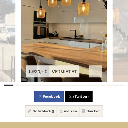
1.920,- €
VERMIETET
Facebook
(Twitter)
Notizblock (
)
merken
drucken