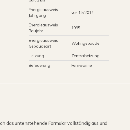
gültig bis
Energieausweis
vor 1.5.2014
Jahrgang
Energieausweis
1995
Baujahr
Energieausweis
Wohngebäude
Gebäudeart
Heizung
Zentralheizung
Befeuerung
Fernwärme
ch das untenstehende Formular vollständig aus und