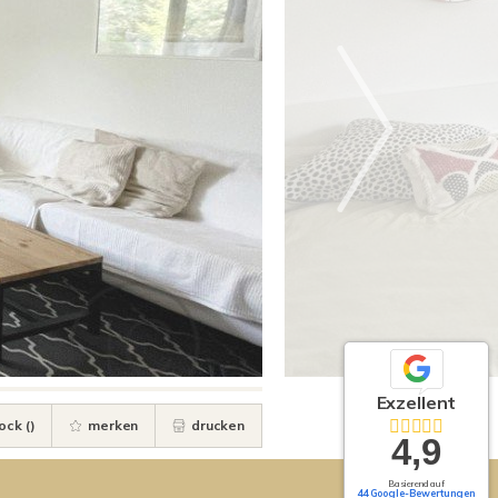
Exzellent
ock (
)
merken
drucken
4,9
Basierend auf
44 Google-Bewertungen