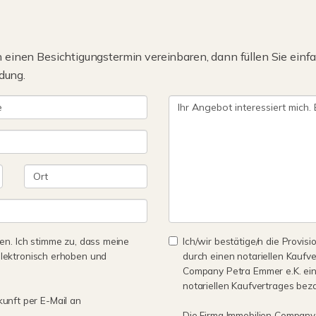
einen Besichtigungstermin vereinbaren, dann füllen Sie einfa
dung.
n. Ich stimme zu, dass meine
Ich/wir bestätige/n die Provisi
lektronisch erhoben und
durch einen notariellen Kaufv
Company Petra Emmer e.K. ein
notariellen Kaufvertrages bez
kunft per E-Mail an
Die Firma Immobilien Company 