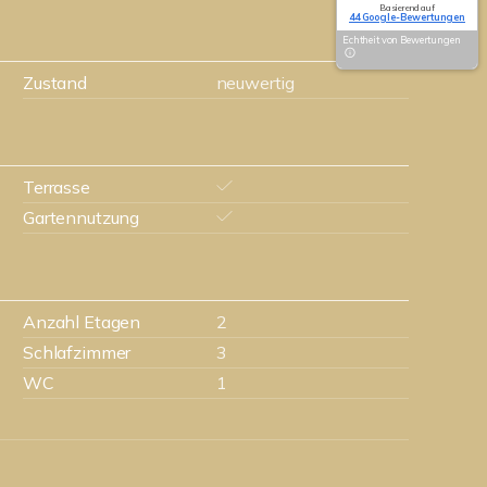
Basierend auf
44 Google-Bewertungen
Echtheit von Bewertungen
Zustand
neuwertig
Terrasse
Gartennutzung
Anzahl Etagen
2
Schlafzimmer
3
WC
1