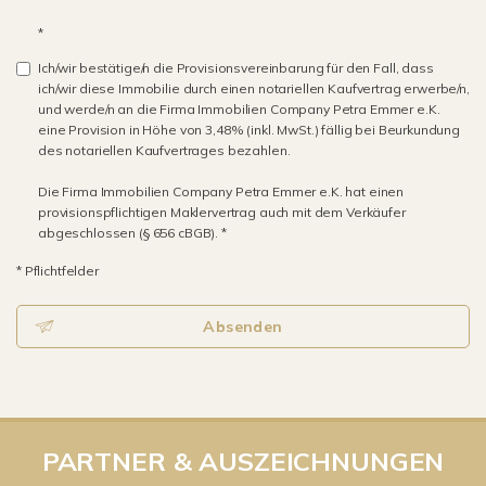
*
Ich/wir bestätige/n die Provisionsvereinbarung für den Fall, dass
ich/wir diese Immobilie durch einen notariellen Kaufvertrag erwerbe/n,
und werde/n an die Firma Immobilien Company Petra Emmer e.K.
eine Provision in Höhe von 3,48% (inkl. MwSt.) fällig bei Beurkundung
des notariellen Kaufvertrages bezahlen.
Die Firma Immobilien Company Petra Emmer e.K. hat einen
provisionspflichtigen Maklervertrag auch mit dem Verkäufer
abgeschlossen (§ 656 cBGB). *
* Pflichtfelder
Absenden
PARTNER & AUSZEICHNUNGEN