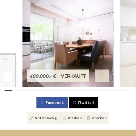
489.000,- €
VERKAUFT
Facebook
(Twitter)
Notizblock (
)
merken
drucken