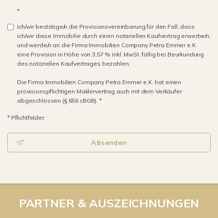
*
Ich/wir bestätige/n die Provisionsvereinbarung für den Fall, dass
ich/wir diese Immobilie durch einen notariellen Kaufvertrag erwerbe/n,
und werde/n an die Firma Immobilien Company Petra Emmer e.K.
eine Provision in Höhe von 3,57 % inkl. MwSt. fällig bei Beurkundung
des notariellen Kaufvertrages bezahlen.
Die Firma Immobilien Company Petra Emmer e.K. hat einen
provisionspflichtigen Maklervertrag auch mit dem Verkäufer
abgeschlossen (§ 656 cBGB). *
* Pflichtfelder
Absenden
PARTNER & AUSZEICHNUNGEN