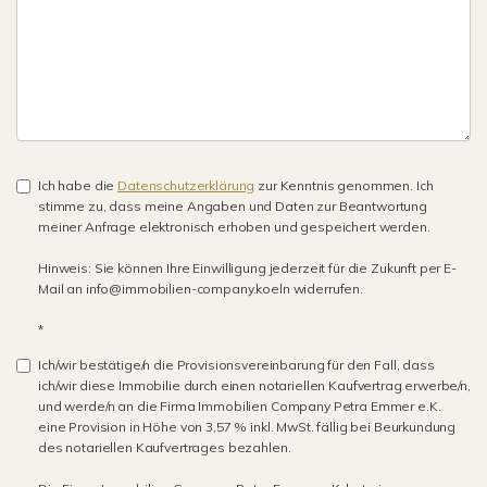
Ich habe die
Datenschutzerklärung
zur Kenntnis genommen. Ich
stimme zu, dass meine Angaben und Daten zur Beantwortung
meiner Anfrage elektronisch erhoben und gespeichert werden.
Hinweis: Sie können Ihre Einwilligung jederzeit für die Zukunft per E-
Mail an info@immobilien-company.koeln widerrufen.
*
Ich/wir bestätige/n die Provisionsvereinbarung für den Fall, dass
ich/wir diese Immobilie durch einen notariellen Kaufvertrag erwerbe/n,
und werde/n an die Firma Immobilien Company Petra Emmer e.K.
eine Provision in Höhe von 3,57 % inkl. MwSt. fällig bei Beurkundung
des notariellen Kaufvertrages bezahlen.