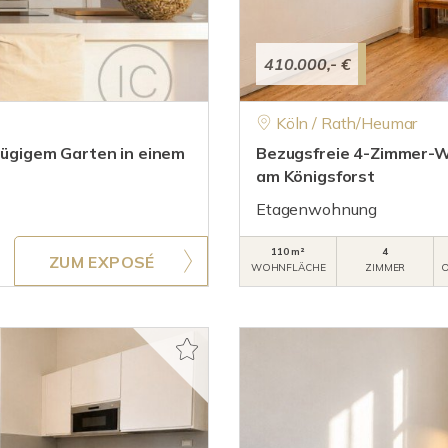
410.000,- €
Köln / Rath/Heumar
ügigem Garten in einem
Bezugsfreie 4-Zimmer-W
am Königsforst
Etagenwohnung
110 m²
4
ZUM EXPOSÉ
WOHNFLÄCHE
ZIMMER
O