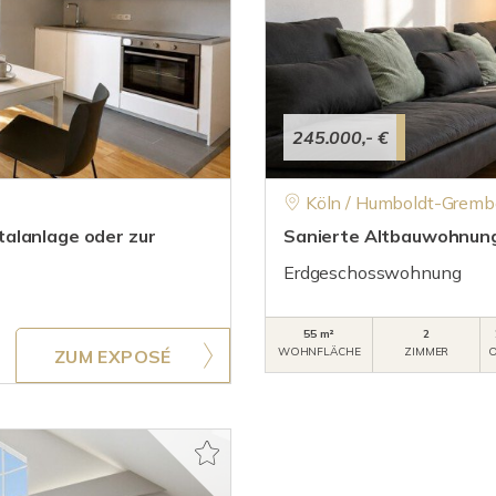
245.000,- €
Köln / Humboldt-Gremb
alanlage oder zur
Sanierte Altbauwohnung 
Erdgeschosswohnung
55 m²
2
WOHNFLÄCHE
ZIMMER
O
ZUM EXPOSÉ