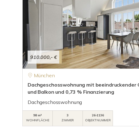
910.000,- €
München
Dachgeschosswohnung mit beeindruckender 
und Balkon und 0,73 % Finanzierung
Dachgeschosswohnung
98 m²
3
26-1136
WOHNFLÄCHE
ZIMMER
OBJEKTNUMMER