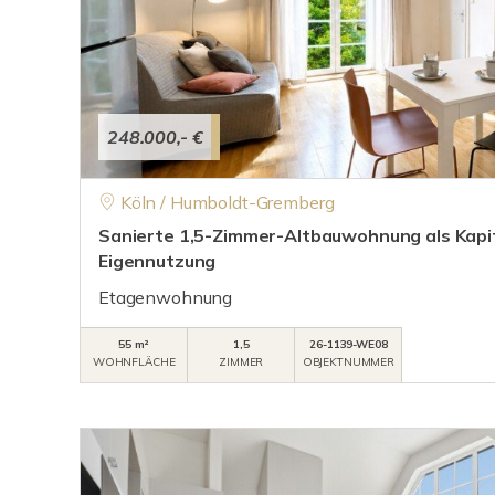
248.000,- €
Köln / Humboldt-Gremberg
Sanierte 1,5-Zimmer-Altbauwohnung als Kapit
Eigennutzung
Etagenwohnung
55 m²
1,5
26-1139-WE08
WOHNFLÄCHE
ZIMMER
OBJEKTNUMMER