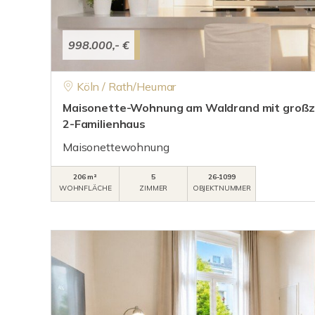
998.000,- €
Köln / Rath/Heumar
Maisonette-Wohnung am Waldrand mit großz
2-Familienhaus
Maisonettewohnung
206 m²
5
26-1099
WOHNFLÄCHE
ZIMMER
OBJEKTNUMMER