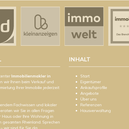
L
INHALT
tenter
Immobilienmakler in
Start
n wir Ihnen beim Verkauf und
Eigentümer
rmietung Ihrer Immobilie jederzeit
Ankaufsprofile
Angebote
Über uns
sendem Fachwissen und lokaler
Referenzen
beraten wir Sie in allen Fragen
Hausverwaltung
r Haus oder Ihre Wohnung in
im gesamten Rheinland. Sprechen
– wir sind für Sie da.