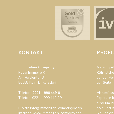
KONTAKT
PROFI
Immobilien Company
Als kompe
Petra Emmer e.K.
Köln
stehe
Am Haelentor 3
bei der Ve
50858 Köln-Junkersdorf
zur Seite.
Telefon:
0221 - 990 449 0
Mit umfas
Telefax: 0221 - 990 449 29
Expertise 
rund um Ih
E-Mail:
info@immobilien-company.koeln
Köln und 
Internet:
www.immobilien-company.net
Sie uns an 